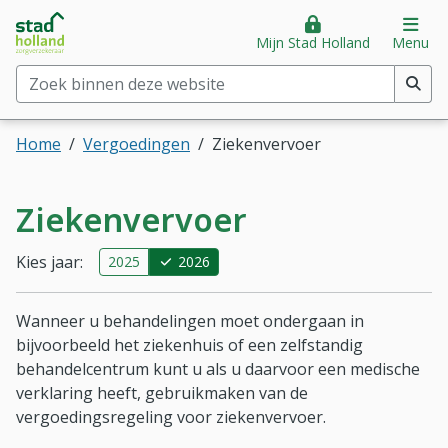
Stad Holland Zorgverzekeraar
Direct naar hoofdinhoud
Direct naar hoofdmenu
Op
Mijn Stad Holland
Menu
Zoek binnen deze website
(min. 2 tekens)
Home
Vergoedingen
Ziekenvervoer
Ziekenvervoer
Kies jaar:
2025
2026
Wanneer u behandelingen moet ondergaan in
bijvoorbeeld het ziekenhuis of een zelfstandig
behandelcentrum kunt u als u daarvoor een medische
verklaring heeft, gebruikmaken van de
vergoedingsregeling voor ziekenvervoer.