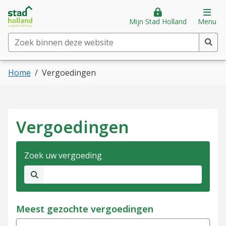
Stad Holland Zorgverzekeraar
Direct naar hoofdinhoud
Direct naar hoofdmenu
Op
Mijn Stad Holland
Menu
Zoek binnen deze website
(min. 2 tekens)
Home
Vergoedingen
Vergoedingen
Zoek uw vergoeding
Geen resultaten gevonden.
Meest gezochte vergoedingen