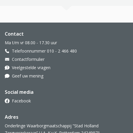
Website footer
Contact
Ma t/m vr 08.00 - 17.30 uur
Telefoonnummer 010 - 2 466 480
Contactformulier
Veelgestelde vragen
Geef uw mening
Social media
Facebook
Adres
Onderlinge Waarborgmaatschappij ”Stad Holland
Zorgverzekeraar” U.A. K.v.K. Rotterdam 24249971