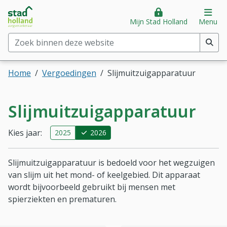
Stad Holland Zorgverzekeraar
Direct naar hoofdinhoud
Direct naar hoofdmenu
Op
Mijn Stad Holland
Menu
Zoek binnen deze website
(min. 2 tekens)
Home
Vergoedingen
Slijmuitzuigapparatuur
Slijmuitzuig­apparatuur
Kies jaar:
2025
2026
Slijmuitzuigapparatuur is bedoeld voor het wegzuigen
van slijm uit het mond- of keelgebied. Dit apparaat
wordt bijvoorbeeld gebruikt bij mensen met
spierziekten en prematuren.