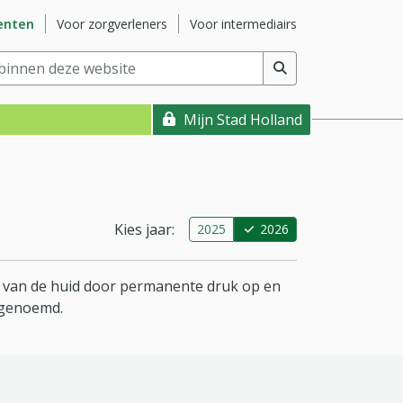
ite
Ga naar subsite
Ga naar subsite
enten
Voor zorgverleners
Voor intermediairs
nnen deze website
(min. 2 tekens)
Mijn Stad Holland
Kies jaar:
2025
2026
g van de huid door permanente druk op en
 genoemd.