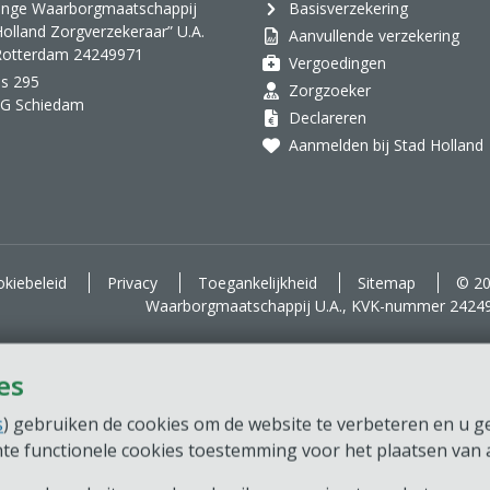
inge Waarborgmaatschappij
Basisverzekering
Holland Zorgverzekeraar” U.A.
Aanvullende verzekering
 Rotterdam 24249971
Vergoedingen
s 295
Zorgzoeker
AG Schiedam
Declareren
Aanmelden bij Stad Holland
kiebeleid
Privacy
Toegankelijkheid
Sitemap
© 20
Waarborgmaatschappij U.A., KVK-nummer 2424
es
s
) gebruiken de cookies om de website te verbeteren en u ger
chte functionele cookies toestemming voor het plaatsen van a