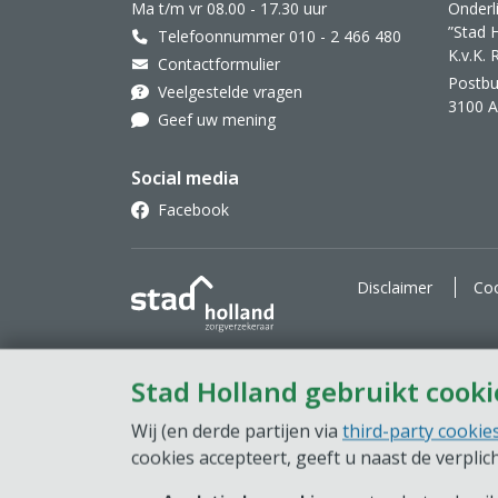
Ma t/m vr 08.00 - 17.30 uur
Onderl
”Stad 
Telefoonnummer 010 - 2 466 480
K.v.K.
Contactformulier
Postbu
Veelgestelde vragen
3100 
Geef uw mening
Social media
Facebook
Stad Holland Zorgverzekeraar
Disclaimer
Coo
Stad Holland gebruikt cooki
Wij (en derde partijen via
third-party cookie
cookies accepteert, geeft u naast de verpli