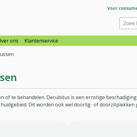
Ga naar subs
Voor consum
raar
Zoek bi
Over ons
Klantenservice
kussen
ssen
n of te behandelen. Decubitus is een ernstige beschadigin
huidgebied. Dit worden ook wel doorlig- of doorzitplekken