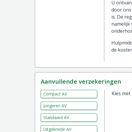
U ontvang
door ons 
is. De re
namelijk 
onderhou
Hulpmidde
de kosten
aanvullende verzekeringen
Kies met
Compact AV
Jongeren AV
Standaard AV
Uitgebreide AV