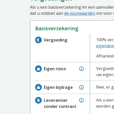
Als u een basisverzekering én een aanvullen
dat u voldoet aan
de voorwaarden
om voor 
basisverzekering
Informatie over de vergoeding van de ba
100% verg
Vergoeding
eigendo
Afhankeli
Vergoedi
Eigen risico
uw eigen 
Nee, er g
Eigen bijdrage
Als u een
Leverancier
worden g
zonder contract