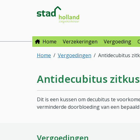
Direct naar hoofdinhoud
Direct naar hoofdmenu
Stad Holland Zorgverzeke
Home
Verzekeringen
Vergoeding
Home
Vergoedingen
Antidecubitus zit
Antidecubitus zitku
Dit is een kussen om decubitus te voorkome
verminderde doorbloeding van een bepaald 
Vergoedingen