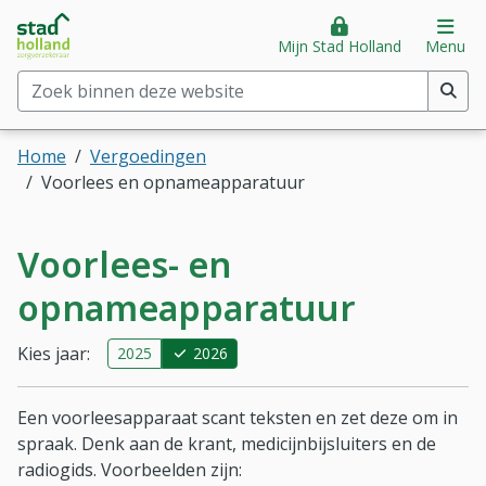
Stad Holland Zorgverzekeraar
Direct naar hoofdinhoud
Direct naar hoofdmenu
Op
Mijn Stad Holland
Menu
Zoek binnen deze website
(min. 2 tekens)
Home
Vergoedingen
Voorlees en opnameapparatuur
Voorlees- en
opnameapparatuur
Kies jaar:
2025
2026
Een voorleesapparaat scant teksten en zet deze om in
spraak. Denk aan de krant, medicijnbijsluiters en de
radiogids. Voorbeelden zijn: