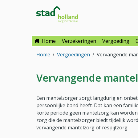
Direct naar hoofdinhoud
Direct naar hoofdmenu
Stad Holland Zorgverzeke
Home
Verzekeringen
Vergoeding
Home
Vergoedingen
Vervangende man
Vervangende mantel
Een mantelzorger zorgt langdurig en onbeta
persoonlijke band heeft. Dat kan een famili
korte periode geen mantelzorg kan worden v
zorg die de mantelzorger biedt tijdelijk wo
vervangende mantelzorg of respijtzorg.