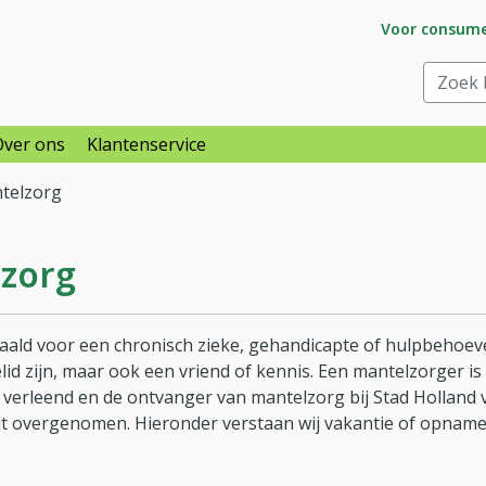
Ga naar subs
Voor consum
raar
Zoek bi
Over ons
Klantenservice
telzorg
zorg
ald voor een chronisch zieke, gehandicapte of hulpbehoeve
elid zijn, maar ook een vriend of kennis. Een mantelzorger 
erleend en de ontvanger van mantelzorg bij Stad Holland v
rdt overgenomen. Hieronder verstaan wij vakantie of opname 