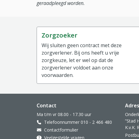
geraadpleegd worden.
Zorgzoeker
Wij sluiten geen contract met deze
zorgverlener. Bij ons heeft u vrije
zorgkeuze, let er wel op dat de
zorgverlener voldoet aan onze
voorwaarden.
Website footer
Contact
Adre
Ma t/m vr 08.00 - 17.30 uur
Onderl
”Stad 
Telefoonnummer 010 - 2 466 480
K.v.K.
Contactformulier
Postbu
Veelgestelde vragen