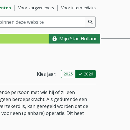
ite
Ga naar subsite
Ga naar subsite
enten
Voor zorgverleners
Voor intermediairs
nnen deze website
(min. 2 tekens)
Mijn Stad Holland
Kies jaar:
2025
2026
nde persoon met wie hij of zij een
is geen beroepskracht. Als gedurende een
erzekerd is, kan geregeld worden dat de
voor een (planbare) operatie. Dit heet