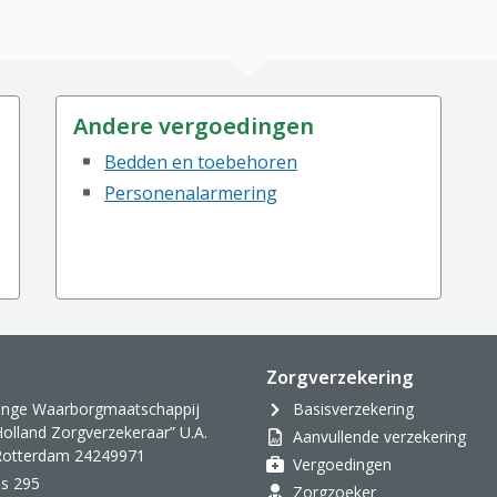
Andere vergoedingen
Bedden en toebehoren
Personenalarmering
s
Zorgverzekering
inge Waarborgmaatschappij
Basisverzekering
Holland Zorgverzekeraar” U.A.
Aanvullende verzekering
 Rotterdam 24249971
Vergoedingen
s 295
Zorgzoeker