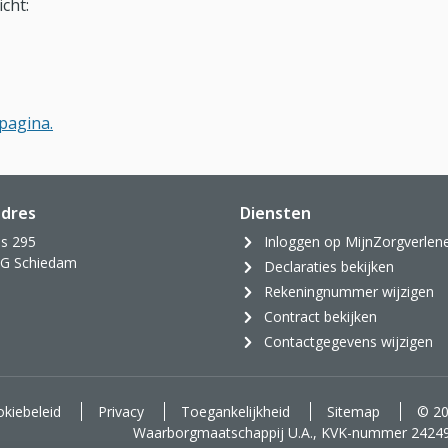
cht:
pagina.
dres
Diensten
s 295
Inloggen op MijnZorgverlen
AG Schiedam
Declaraties bekijken
Rekeningnummer wijzigen
Contract bekijken
Contactgegevens wijzigen
kiebeleid
Privacy
Toegankelijkheid
Sitemap
© 20
Waarborgmaatschappij U.A., KVK-nummer 2424