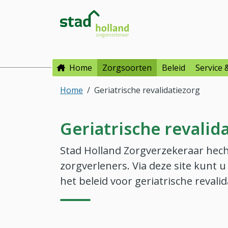
Direct naar hoofdinhoud
Direct naar hoofdmenu
Stad Holland Zorgverzeke
Home
Zorgsoorten
Beleid
Service 
Home
Geriatrische revalidatiezorg
Geriatrische revalid
Stad Holland Zorgverzekeraar hec
zorgverleners. Via deze site kunt 
het beleid voor geriatrische revalid