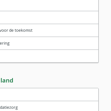
voor de toekomst
tering
lland
idatiezorg