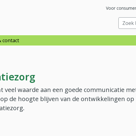
Ga naar subsit
Voor consume
raar
Zoek bi
& contact
atiezorg
ht veel waarde aan een goede communicatie me
u op de hoogte blijven van de ontwikkelingen op
atiezorg.