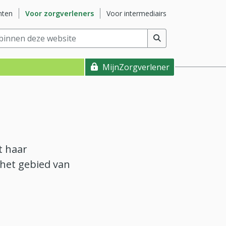
e
Ga naar subsite
Ga naar subsite
nten
Voor zorgverleners
Voor intermediairs
nnen deze website
(min. 2 tekens)
MijnZorgverlener
t haar
 het gebied van