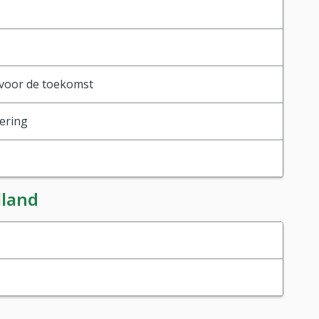
voor de toekomst
tering
lland