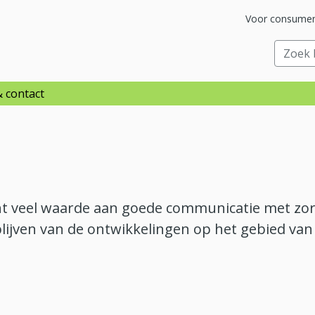
Ga naar subsit
Voor consume
raar
Zoek bi
& contact
ht veel waarde aan goede communicatie met zo
blijven van de ontwikkelingen op het gebied van