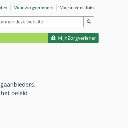
e
Ga naar subsite
Ga naar subsite
nten
Voor zorgverleners
Voor intermediairs
nnen deze website
(min. 2 tekens)
MijnZorgverlener
rgaanbieders.
 het beleid