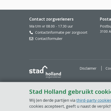
Website footer
Contact zorgverleners
Posta
Ma t/m vr 08.00 - 17.30 uur
Postbu
3100 
Contactinformatie per zorgsoort
Contactformulier
Stad Holland Zorgverzekeraar
Disclaimer
Coo
Stad Holland gebruikt cooki
Wij (en derde partijen via
third-party cookie
cookies accepteert, geeft u naast de verpli