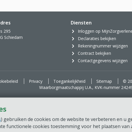
dres
Diensten
s 295
Inloggen op MijnZorgverlen
AG Schiedam
Declaraties bekijken
Rekeningnummer wijzigen
Contract bekijken
Contactgegevens wijzigen
kiebeleid
Privacy
Toegankelijkheid
Sitemap
© 20
Waarborgmaatschappij U.A., KVK-nummer 2424
es
s
) gebruiken de cookies om de website te verbeteren en u ger
chte functionele cookies toestemming voor het plaatsen van a