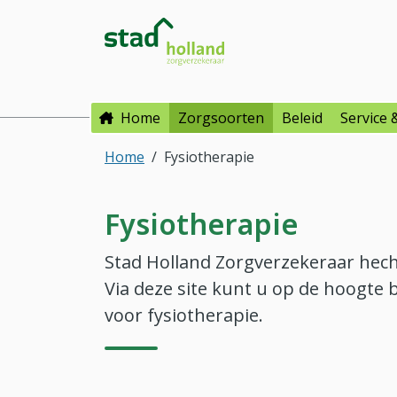
Direct naar hoofdinhoud
Direct naar hoofdmenu
Stad Holland Zorgverzeke
Home
Zorgsoorten
Beleid
Service 
Home
Fysiotherapie
Fysiotherapie
Stad Holland Zorgverzekeraar hec
Via deze site kunt u op de hoogte 
voor fysiotherapie.