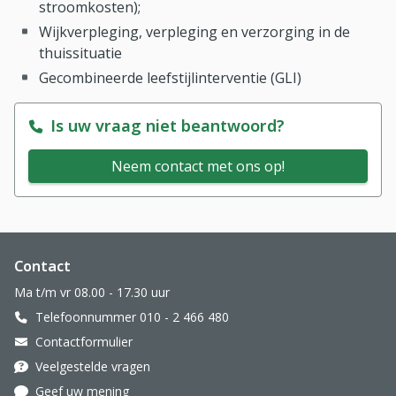
stroomkosten);
Wijkverpleging, verpleging en verzorging in de
thuissituatie
Gecombineerde leefstijlinterventie (GLI)
Is uw vraag niet beantwoord?
Neem contact met ons op!
Website footer
Contact
Ma t/m vr 08.00 - 17.30 uur
Telefoonnummer 010 - 2 466 480
Contactformulier
Veelgestelde vragen
Geef uw mening