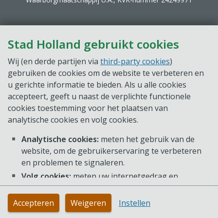
Stad Holland gebruikt cookies
Wij (en derde partijen via
third-party cookies
)
gebruiken de cookies om de website te verbeteren en
u gerichte informatie te bieden. Als u alle cookies
accepteert, geeft u naast de verplichte functionele
cookies toestemming voor het plaatsen van
analytische cookies en volg cookies.
Analytische cookies:
meten het gebruik van de
website, om de gebruikerservaring te verbeteren
en problemen te signaleren.
Volg cookies:
meten uw internetgedrag en
voorkeuren, zodat we gerichte informatie op onze
website kunnen aanbieden. Deze cookies kunnen
Accepteren
Weigeren
Instellen
ook op andere websites gebruikt worden.