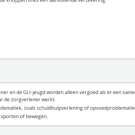
 de knoppen
links
een aanvullende verzekering.
ener en de GLI-jeugd worden alleen vergoed als er een sa
 de zorgverlener werkt.
oblematiek, zoals schuldhulpverlening of opvoedproblematie
t sporten of bewegen.