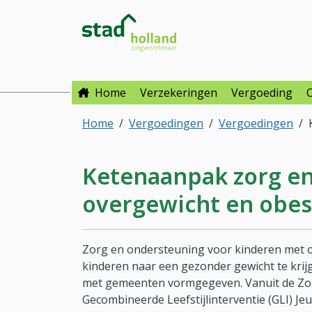
Direct naar hoofdinhoud
Direct naar hoofdmenu
Stad Holland Zorgverzeke
Home
Verzekeringen
Vergoeding
Home
Vergoedingen
Vergoedingen
Ketenaanpak zorg en
overgewicht en obesi
Zorg en ondersteuning voor kinderen met ove
kinderen naar een gezonder gewicht te kri
met gemeenten vormgegeven. Vanuit de Zor
Gecombineerde Leefstijlinterventie (GLI) J