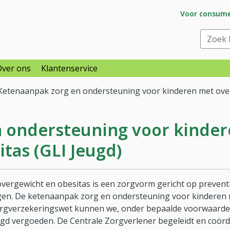
Ga naar subs
Voor consum
raar
Zoek bi
Over ons
Klantenservice
Ketenaanpak zorg en ondersteuning voor kinderen met ove
 ondersteuning voor kinde
tas (GLI Jeugd)
rgewicht en obesitas is een zorgvorm gericht op preventie 
jgen. De ketenaanpak zorg en ondersteuning voor kinderen
gverzekeringswet kunnen we, onder bepaalde voorwaarden,
eugd vergoeden. De Centrale Zorgverlener begeleidt en coör