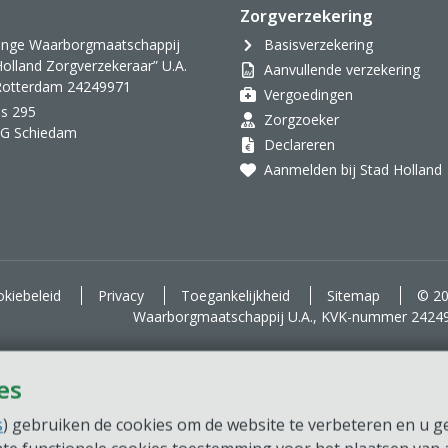
s
Zorgverzekering
inge Waarborgmaatschappij
Basisverzekering
Holland Zorgverzekeraar” U.A.
Aanvullende verzekering
 Rotterdam 24249971
Vergoedingen
s 295
Zorgzoeker
AG Schiedam
Declareren
Aanmelden bij Stad Holland
kiebeleid
Privacy
Toegankelijkheid
Sitemap
© 20
Waarborgmaatschappij U.A., KVK-nummer 2424
es
s
) gebruiken de cookies om de website te verbeteren en u ger