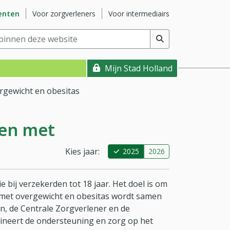
ite
Ga naar subsite
Ga naar subsite
enten
Voor zorgverleners
Voor intermediairs
nnen deze website
(min. 2 tekens)
Mijn Stad Holland
rgewicht en obesitas
ren met
Kies jaar:
2025
2026
bij verzekerden tot 18 jaar. Het doel is om
 met overgewicht en obesitas wordt samen
 de Centrale Zorgverlener en de
dineert de ondersteuning en zorg op het