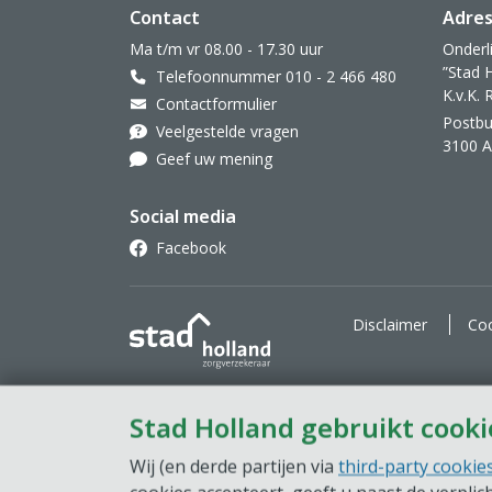
Website footer
Contact
Adre
Ma t/m vr 08.00 - 17.30 uur
Onderl
”Stad 
Telefoonnummer 010 - 2 466 480
K.v.K.
Contactformulier
Postbu
Veelgestelde vragen
3100 
Geef uw mening
Social media
Facebook
Stad Holland Zorgverzekeraar
Disclaimer
Coo
Stad Holland gebruikt cooki
Wij (en derde partijen via
third-party cookie