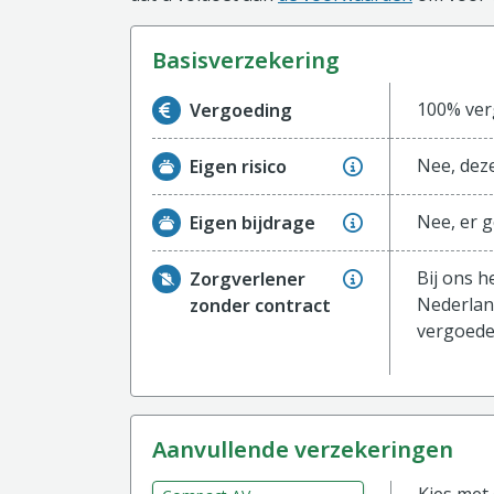
basisverzekering
Informatie over de vergoeding van de ba
100% ver
Vergoeding
Nee, deze
Eigen risico
Nee, er g
Eigen bijdrage
Bij ons h
Zorgverlener
Nederlan
zonder contract
vergoeden
aanvullende verzekeringen