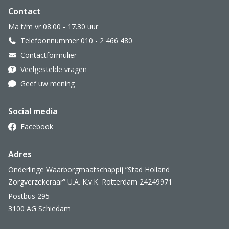
Website footer
Contact
Ma t/m vr 08.00 - 17.30 uur
Telefoonnummer 010 - 2 466 480
Contactformulier
Veelgestelde vragen
Geef uw mening
Social media
Facebook
Adres
Onderlinge Waarborgmaatschappij ”Stad Holland
Zorgverzekeraar” U.A. K.v.K. Rotterdam 24249971
Postbus 295
3100 AG Schiedam