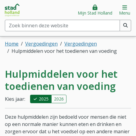
Stad Holland Zorgverzekeraar
Direct naar hoofdinhoud
Direct naar hoofdmenu
Op
Mijn Stad Holland
Menu
Zoek binnen deze website
(min. 2 tekens)
Home
Vergoedingen
Vergoedingen
Hulpmiddelen voor het toedienen van voeding
Hulpmiddelen voor het
toedienen van voeding
Kies jaar:
2025
2026
Deze hulpmiddelen zijn bedoeld voor mensen die niet
op een normale manier kunnen eten en drinken en
zorgen ervoor dat u het voedsel op een andere manier