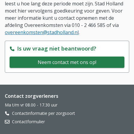
leest u hoe lang deze periode moet zijn. Stad Holland
moet hier vervolgens goedkeuring voor geven. Voor
meer informatie kunt u contact opnemen met de
afdeling Overeenkomsten via 010 - 2 466 585 of via
overeenkomsten@stadholland.nl
.
Is uw vraag niet beantwoord?
Neem contact met ons op!
Website footer
Contact zorgverleners
Ma t/m vr 08.00 - 17.30 uur
Contactinformatie per zorgsoort
Contactformulier