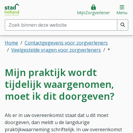
Stad Holland Zorgverzekeraar
Direct naar hoofdinhoud
Direct naar hoofdmenu
Op
MijnZorgverlener
Menu
Zoek binnen deze website
(min. 2 tekens)
Home
Contactgegevens voor zorgverleners
Veelgestelde vragen voor zorgverleners
*
Mijn praktijk wordt
tijdelijk waargenomen,
moet ik dit doorgeven?
Als er in uw overeenkomst staat dat u dit moet
doorgeven, dan meldt u de langdurige
praktijkwaarneming schriftelijk. In uw overeenkomst