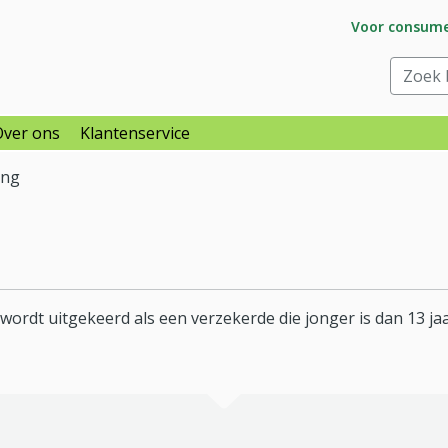
Ga naar subs
Voor consum
raar
Zoek bi
Over ons
Klantenservice
ing
ordt uitgekeerd als een verzekerde die jonger is dan 13 jaa