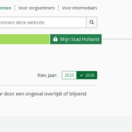
ite
Ga naar subsite
Ga naar subsite
enten
Voor zorgverleners
Voor intermediairs
nnen deze website
(min. 2 tekens)
Mijn Stad Holland
Kies jaar:
2025
2026
r door een ongeval overlijdt of blijvend