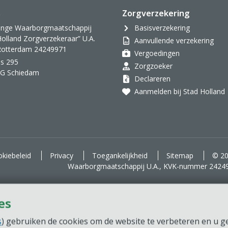
s
Zorgverzekering
inge Waarborgmaatschappij
Basisverzekering
Holland Zorgverzekeraar” U.A.
Aanvullende verzekering
 Rotterdam 24249971
Vergoedingen
s 295
Zorgzoeker
AG Schiedam
Declareren
Aanmelden bij Stad Holland
kiebeleid
Privacy
Toegankelijkheid
Sitemap
© 20
Waarborgmaatschappij U.A., KVK-nummer 2424
es
s
) gebruiken de cookies om de website te verbeteren en u ger