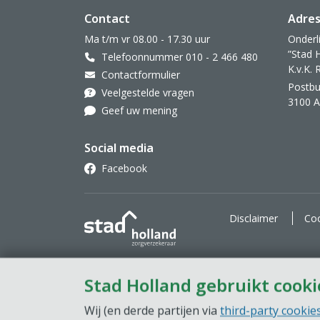
Website footer
Contact
Adre
Ma t/m vr 08.00 - 17.30 uur
Onderl
”Stad 
Telefoonnummer 010 - 2 466 480
K.v.K.
Contactformulier
Postbu
Veelgestelde vragen
3100 
Geef uw mening
Social media
Facebook
Stad Holland Zorgverzekeraar
Disclaimer
Coo
Stad Holland gebruikt cooki
Wij (en derde partijen via
third-party cookie