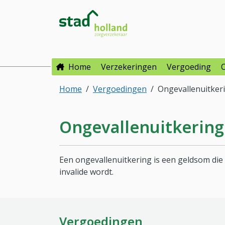
Direct naar hoofdinhoud
Direct naar hoofdmenu
Stad Holland Zorgverzeke
Home
Verzekeringen
Vergoeding
Home
Vergoedingen
Ongevallenuitker
Ongevallenuitkering
Een ongevallenuitkering is een geldsom die w
invalide wordt.
Vergoedingen