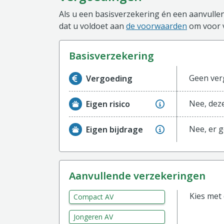
Als u een basisverzekering én een aanvullen
dat u voldoet aan
de voorwaarden
om voor 
basisverzekering
Informatie over de vergoeding van de ba
Geen ver
Vergoeding
Nee, deze
Eigen risico
Nee, er g
Eigen bijdrage
aanvullende verzekeringen
Kies met
Compact AV
Jongeren AV