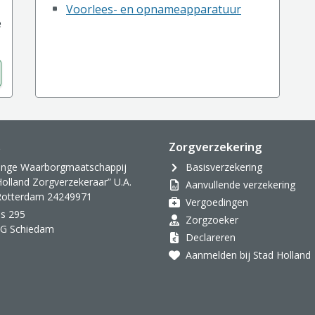
Voorlees- en opnameapparatuur
e
s
Zorgverzekering
inge Waarborgmaatschappij
Basisverzekering
Holland Zorgverzekeraar” U.A.
Aanvullende verzekering
 Rotterdam 24249971
Vergoedingen
s 295
Zorgzoeker
AG Schiedam
Declareren
Aanmelden bij Stad Holland