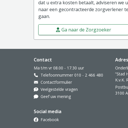
dat u extra kosten betaalt, adviseren we u
naar een gecontracteerde zorgverlener t
gaan.
Ga naar de Zorgzoeker
Website footer
Contact
Adre
Ma t/m vr 08.00 - 17.30 uur
Onderl
”Stad 
Telefoonnummer 010 - 2 466 480
K.v.K.
Contactformulier
Postbu
Veelgestelde vragen
3100 
Geef uw mening
Social media
Facebook