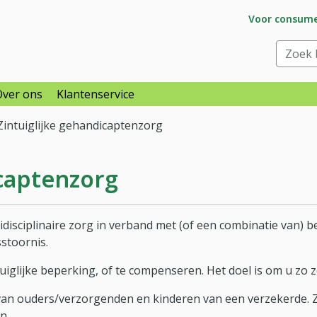
Ga naar subs
Voor consum
raar
Zoek bi
Over ons
Klantenservice
Zintuiglijke gehandicaptenzorg
icaptenzorg
idisciplinaire zorg in verband met (of een combinatie van) 
stoornis.
glijke beperking, of te compenseren. Het doel is om u zo ze
n ouders/verzorgenden en kinderen van een verzekerde. Zij 
n.