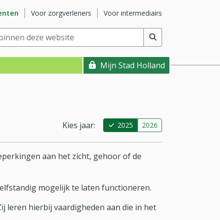
ite
Ga naar subsite
Ga naar subsite
enten
Voor zorgverleners
Voor intermediairs
nnen deze website
(min. 2 tekens)
Mijn Stad Holland
Kies jaar:
2025
2026
beperkingen aan het zicht, gehoor of de
lfstandig mogelijk te laten functioneren.
leren hierbij vaardigheden aan die in het