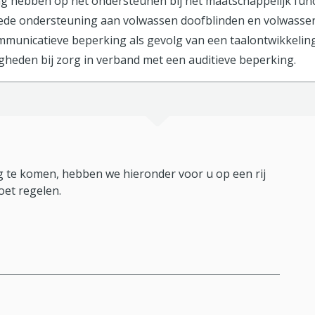
ng hebben op het ondersteunen bij het maatschappelijk fun
ede ondersteuning aan volwassen doofblinden en volwassen
municatieve beperking als gevolg van een taalontwikkelings
igheden bij zorg in verband met een auditieve beperking.
 te komen, hebben we hieronder voor u op een rij
oet regelen.