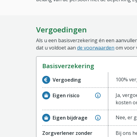
Vergoedingen
Als u een basisverzekering én een aanvullen
dat u voldoet aan
de voorwaarden
om voor 
basisverzekering
Informatie over de vergoeding van de ba
100% ver
Vergoeding
Ja, vergo
Eigen risico
kosten on
Nee, er g
Eigen bijdrage
Zorgverlener zonder
Bij ons h