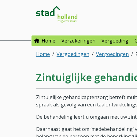
Direct naar hoofdinhoud
Direct naar hoofdmenu
Stad Holland Zorgverzeke
Home
Verzekeringen
Vergoeding
Home
Vergoedingen
Vergoedingen
Zintuiglijke gehand
Zintuiglijke gehandicaptenzorg betreft mult
spraak als gevolg van een taalontwikkelings
De behandeling leert u omgaan met uw zintui
Daarnaast gaat het om ‘medebehandeling’ va
belang van de persoon met de beperking zij