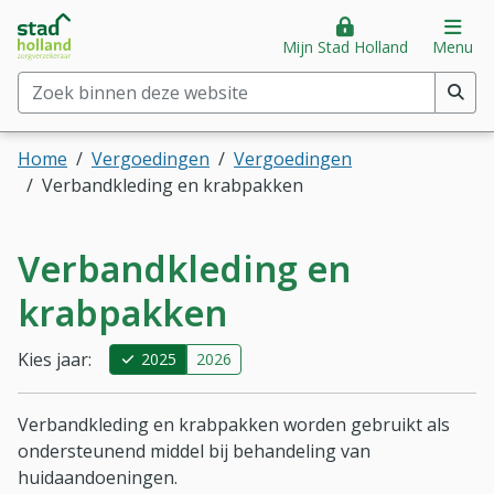
Stad Holland Zorgverzekeraar
Direct naar hoofdinhoud
Direct naar hoofdmenu
Op
Mijn Stad Holland
Menu
Zoek binnen deze website
(min. 2 tekens)
Home
Vergoedingen
Vergoedingen
Verbandkleding en krabpakken
Verbandkleding en
krabpakken
Kies jaar:
2025
2026
Verbandkleding en krabpakken worden gebruikt als
ondersteunend middel bij behandeling van
huidaandoeningen.