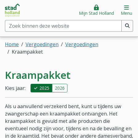
Stad Holland Zorgverzekeraar
Direct naar hoofdinhoud
Direct naar hoofdmenu
Op
Mijn Stad Holland
Menu
Zoek binnen deze website
(min. 2 tekens)
Home
Vergoedingen
Vergoedingen
Kraampakket
Kraampakket
Kies jaar:
2025
2026
Als u aanvullend verzekerd bent, kunt u tijdens uw
zwangerschap een kraampakket ontvangen. Het
kraampakket is gevuld met alle producten die
eventueel nodig zijn voor, tijdens en na de bevalling en
in de kraamtijd. Het bevat onder andere damesverband,