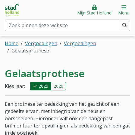
Stad Holland Zorgverzekeraar
Direct naar hoofdinhoud
Direct naar hoofdmenu
Op
Mijn Stad Holland
Menu
Zoek binnen deze website
(min. 2 tekens)
Home
Vergoedingen
Vergoedingen
Gelaatsprothese
Gelaatsprothese
Kies jaar:
2025
2026
Een prothese ter bedekking van het gezicht of een
gedeelte ervan, met inbegrip van de neus en
oorschelpen. Hieronder valt ook een aangepast
brilmontuur ter opvulling en als bedekking van een gat
in de ooghoek.