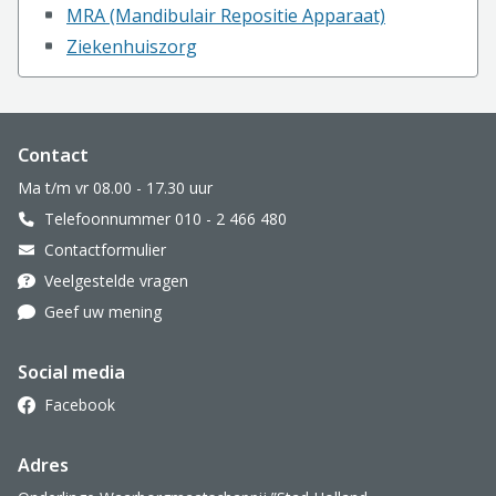
MRA (Mandibulair Repositie Apparaat)
Ziekenhuiszorg
Website footer
Contact
Ma t/m vr 08.00 - 17.30 uur
Telefoonnummer 010 - 2 466 480
Contactformulier
Veelgestelde vragen
Geef uw mening
Social media
Facebook
Adres