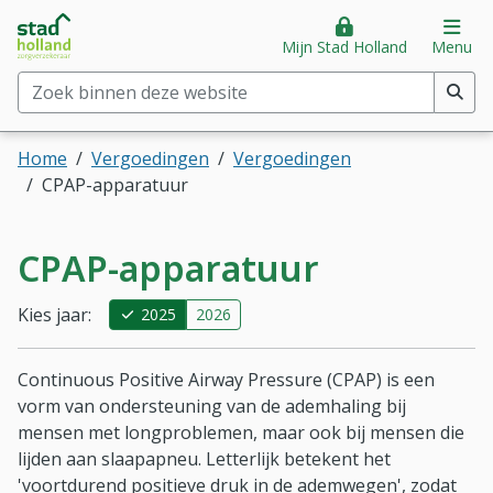
Stad Holland Zorgverzekeraar
Direct naar hoofdinhoud
Direct naar hoofdmenu
Op
Mijn Stad Holland
Menu
Zoek binnen deze website
(min. 2 tekens)
Home
Vergoedingen
Vergoedingen
CPAP-apparatuur
CPAP-apparatuur
Kies jaar:
2025
2026
Continuous Positive Airway Pressure
(CPAP) is een
vorm van ondersteuning van de ademhaling bij
mensen met longproblemen, maar ook bij mensen die
lijden aan slaapapneu. Letterlijk betekent het
'voortdurend positieve druk in de ademwegen', zodat