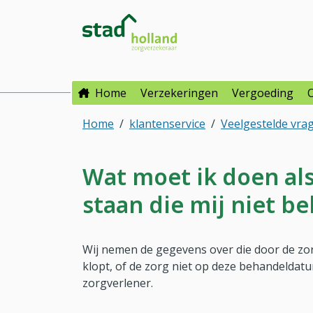
Direct naar hoofdinhoud
Direct naar hoofdmenu
Stad Holland Zorgverzeke
Home
Verzekeringen
Vergoeding
Home
klantenservice
Veelgestelde vra
Wat moet ik doen als
staan die mij niet be
Wij nemen de gegevens over die door de zorg
klopt, of de zorg niet op deze behandeldat
zorgverlener.