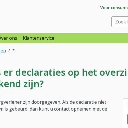
Ga naar subs
Voor consum
raar
Zoek bi
Over ons
Klantenservice
gen
*
 er declaraties op het overz
kend zijn?
verlener zijn doorgegeven. Als de declaratie niet
um is gebeurd, dan kunt u contact opnemen met de