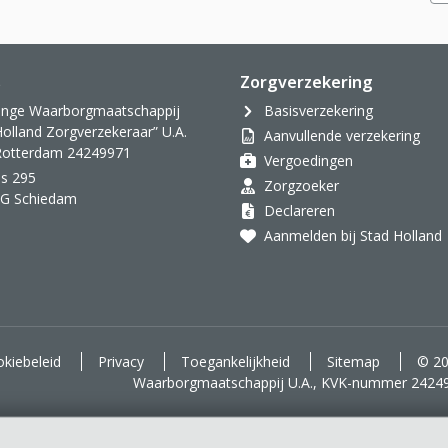
s
Zorgverzekering
inge Waarborgmaatschappij
Basisverzekering
Holland Zorgverzekeraar” U.A.
Aanvullende verzekering
 Rotterdam 24249971
Vergoedingen
s 295
Zorgzoeker
AG Schiedam
Declareren
Aanmelden bij Stad Holland
kiebeleid
Privacy
Toegankelijkheid
Sitemap
© 20
Waarborgmaatschappij U.A., KVK-nummer 2424