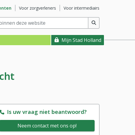
ite
Ga naar subsite
Ga naar subsite
enten
Voor zorgverleners
Voor intermediairs
nnen deze website
(min. 2 tekens)
Mijn Stad Holland
icht
Is uw vraag niet beantwoord?
Neem contact met ons op!