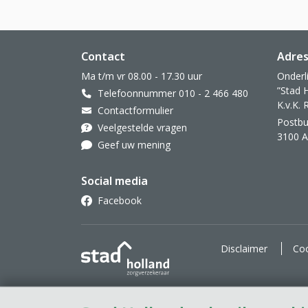
Website footer
Contact
Adre
Ma t/m vr 08.00 - 17.30 uur
Onderl
”Stad 
Telefoonnummer 010 - 2 466 480
K.v.K.
Contactformulier
Postbu
Veelgestelde vragen
3100 
Geef uw mening
Social media
Facebook
Stad Holland Zorgverzekeraar
Disclaimer
Coo