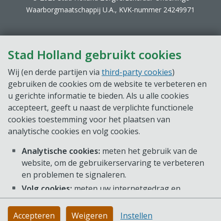
Waarborgmaatschappij U.A., KVK-nummer 24249971
Stad Holland gebruikt cookies
Wij (en derde partijen via
third-party cookies
)
gebruiken de cookies om de website te verbeteren en
u gerichte informatie te bieden. Als u alle cookies
accepteert, geeft u naast de verplichte functionele
cookies toestemming voor het plaatsen van
analytische cookies en volg cookies.
Analytische cookies:
meten het gebruik van de
website, om de gebruikerservaring te verbeteren
en problemen te signaleren.
Volg cookies:
meten uw internetgedrag en
voorkeuren, zodat we gerichte informatie op onze
website kunnen aanbieden. Deze cookies kunnen
Accepteren
Weigeren
Instellen