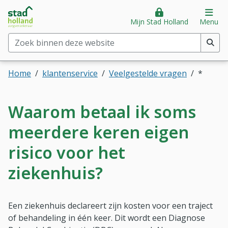
Stad Holland Zorgverzekeraar
Direct naar hoofdinhoud
Direct naar hoofdmenu
Op
Mijn Stad Holland
Menu
Zoek binnen deze website
(min. 2 tekens)
Home
klantenservice
Veelgestelde vragen
*
Waarom betaal ik soms
meerdere keren eigen
risico voor het
ziekenhuis?
Een ziekenhuis declareert zijn kosten voor een traject
of behandeling in één keer. Dit wordt een Diagnose