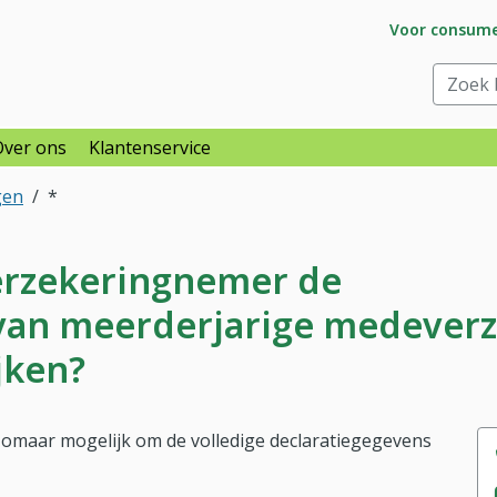
Ga naar subs
Voor consum
raar
Zoek bi
Over ons
Klantenservice
gen
*
erzekeringnemer de
 van meerderjarige medever
jken?
 zomaar mogelijk om de volledige declaratiegegevens