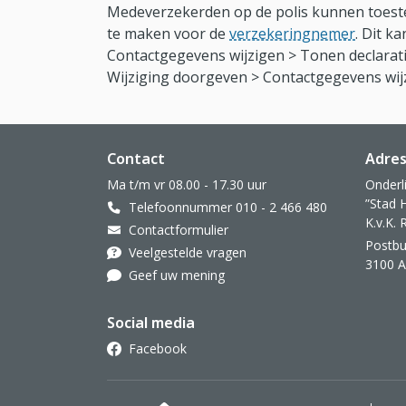
Medeverzekerden op de polis kunnen toest
te maken voor de
verzekeringnemer
. Dit k
Contactgegevens wijzigen > Tonen declarati
Wijziging doorgeven > Contactgegevens wij
Website footer
Contact
Adre
Ma t/m vr 08.00 - 17.30 uur
Onderl
”Stad 
Telefoonnummer 010 - 2 466 480
K.v.K.
Contactformulier
Postbu
Veelgestelde vragen
3100 
Geef uw mening
Social media
Facebook