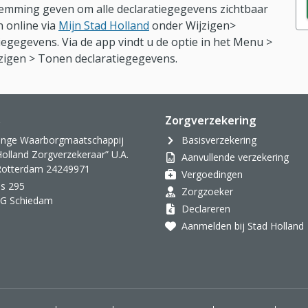
emming geven om alle declaratiegegevens zichtbaar
an online via
Mijn Stad Holland
onder Wijzigen>
egegevens. Via de app vindt u de optie in het Menu >
zigen > Tonen declaratiegegevens.
s
Zorgverzekering
inge Waarborgmaatschappij
Basisverzekering
Holland Zorgverzekeraar” U.A.
Aanvullende verzekering
 Rotterdam 24249971
Vergoedingen
s 295
Zorgzoeker
AG Schiedam
Declareren
Aanmelden bij Stad Holland