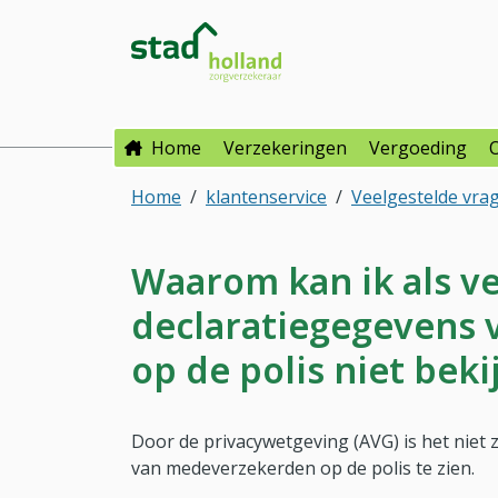
Direct naar hoofdinhoud
Direct naar hoofdmenu
Stad Holland Zorgverzeke
Home
Verzekeringen
Vergoeding
Home
klantenservice
Veelgestelde vra
Waarom kan ik als v
declaratiegegevens
op de polis niet beki
Door de privacywetgeving (AVG) is het niet
van medeverzekerden op de polis te zien.