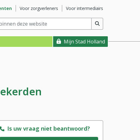
ite
Ga naar subsite
Ga naar subsite
enten
Voor zorgverleners
Voor intermediairs
nnen deze website
(min. 2 tekens)
Mijn Stad Holland
zekerden
Is uw vraag niet beantwoord?