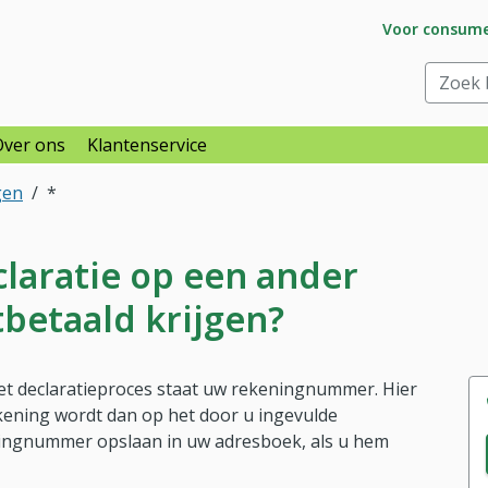
Ga naar subs
Voor consum
raar
Zoek bi
Over ons
Klantenservice
gen
*
claratie op een ander
betaald krijgen?
het declaratieproces staat uw rekeningnummer. Hier
ening wordt dan op het door u ingevulde
ingnummer opslaan in uw adresboek, als u hem