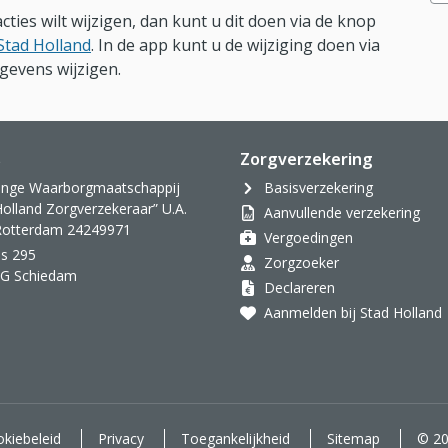
ies wilt wijzigen, dan kunt u dit doen via de knop
Stad Holland
. In de app kunt u de wijziging doen via
gevens wijzigen.
s
Zorgverzekering
inge Waarborgmaatschappij
Basisverzekering
Holland Zorgverzekeraar” U.A.
Aanvullende verzekering
 Rotterdam 24249971
Vergoedingen
s 295
Zorgzoeker
AG Schiedam
Declareren
Aanmelden bij Stad Holland
kiebeleid
Privacy
Toegankelijkheid
Sitemap
© 20