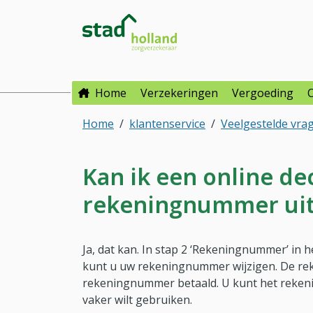
Direct naar hoofdinhoud
Direct naar hoofdmenu
Stad Holland Zorgverzeke
Home
Verzekeringen
Vergoeding
Home
klantenservice
Veelgestelde vra
Kan ik een online de
rekeningnummer uit
Ja, dat kan. In stap 2 ‘Rekeningnummer’ in 
kunt u uw rekeningnummer wijzigen. De rek
rekeningnummer betaald. U kunt het reken
vaker wilt gebruiken.