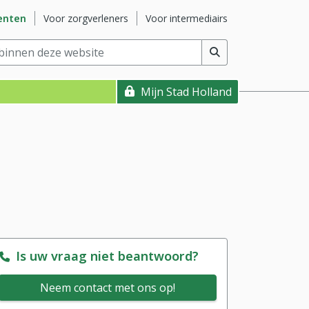
ite
Ga naar subsite
Ga naar subsite
enten
Voor zorgverleners
Voor intermediairs
nnen deze website
(min. 2 tekens)
Mijn Stad Holland
Is uw vraag niet beantwoord?
Neem contact met ons op!