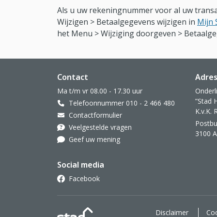
Als u uw rekeningnummer voor al uw transact
Wijzigen > Betaalgegevens wijzigen in
Mijn 
het Menu > Wijziging doorgeven > Betaalge
Website footer
Contact
Adre
Ma t/m vr 08.00 - 17.30 uur
Onderl
”Stad 
Telefoonnummer 010 - 2 466 480
K.v.K.
Contactformulier
Postbu
Veelgestelde vragen
3100 
Geef uw mening
Social media
Facebook
Stad Holland Zorgverzekeraar
Disclaimer
Coo