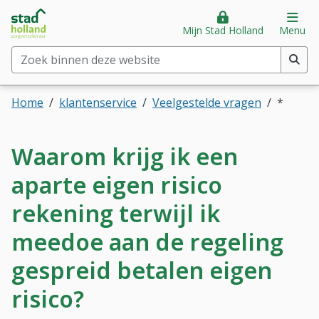
Stad Holland Zorgverzekeraar
Direct naar hoofdinhoud
Direct naar hoofdmenu
Op
Mijn Stad Holland
Menu
Zoek binnen deze website
(min. 2 tekens)
Home
klantenservice
Veelgestelde vragen
*
Waarom krijg ik een
aparte eigen risico
rekening terwijl ik
meedoe aan de regeling
gespreid betalen eigen
risico?