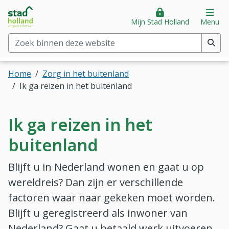
Stad Holland Zorgverzekeraar
Direct naar hoofdinhoud
Direct naar hoofdmenu
Op
Mijn Stad Holland
Menu
Zoek binnen deze website
(min. 2 tekens)
Home
Zorg in het buitenland
Ik ga reizen in het buitenland
Ik ga reizen in het
buitenland
Blijft u in Nederland wonen en gaat u op
wereldreis? Dan zijn er verschillende
factoren waar naar gekeken moet worden.
Blijft u geregistreerd als inwoner van
Nederland? Gaat u betaald werk uitvoeren