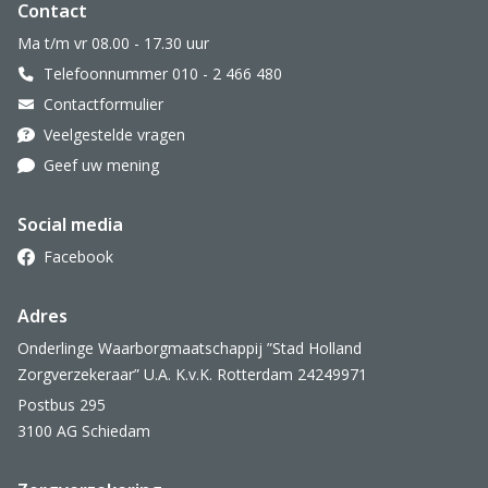
Website footer
Contact
Ma t/m vr 08.00 - 17.30 uur
Telefoonnummer 010 - 2 466 480
Contactformulier
Veelgestelde vragen
Geef uw mening
Social media
Facebook
Adres
Onderlinge Waarborgmaatschappij ”Stad Holland
Zorgverzekeraar” U.A. K.v.K. Rotterdam 24249971
Postbus 295
3100 AG Schiedam