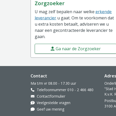
Zorgzoeker
U mag zelf bepalen naar welke
erkende
leverancier
u gaat. Om te voorkomen dat
u extra kosten betaalt, adviseren we u
naar een gecontracteerde leverancier te
gaan.
Ga naar de Zorgzoeker
Website footer
Contact
Adre
Ma t/m vr 08.00 - 17.30 uur
Onderl
”Stad 
Telefoonnummer 010 - 2 466 480
K.v.K.
Contactformulier
Postbu
Veelgestelde vragen
3100 
Geef uw mening