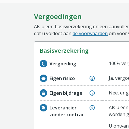
Vergoedingen
Als u een basisverzekering én een aanvullen
dat u voldoet aan
de voorwaarden
om voor 
basisverzekering
Informatie over de vergoeding van de ba
100% verg
Vergoeding
Ja, vergo
Eigen risico
Nee, er g
Eigen bijdrage
Als u een
Leverancier
worden g
zonder contract
U ontvang