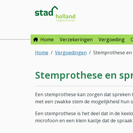
Direct naar hoofdinhoud
Direct naar hoofdmenu
Stad Holland Zorgverzeke
Home
Verzekeringen
Vergoeding
Home
Vergoedingen
Stemprothese en 
Stemprothese en sp
Een stemprothese kan zorgen dat spreken to
met een zwakke stem de mogelijkheid hun s
Een stemprothese is het deel dat in de keel
microfoon en een klein kastje dat de spraak 