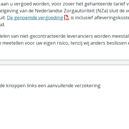
aan u vergoed worden, voor zover het gehanteerde tarief v
gelgeving van de Nederlandse Zorgautoriteit (NZa) sluit de 
(PDF bestand, download best
uit.
De genoemde vergoeding
is inclusief afleveringskos
d.
len van niet-gecontracteerde leveranciers worden meestal 
 meetellen voor uw eigen risico, tenzij wij anders beslissen
 de knoppen
links
een aanvullende verzekering.