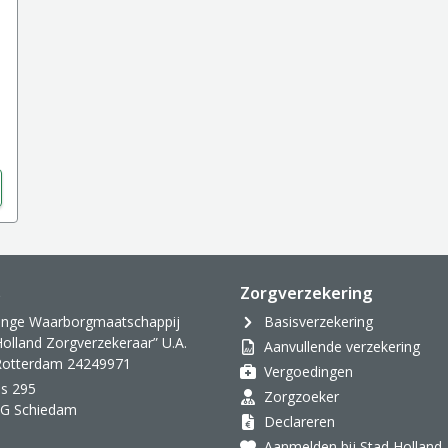
s
Zorgverzekering
inge Waarborgmaatschappij
Basisverzekering
Holland Zorgverzekeraar” U.A.
Aanvullende verzekering
 Rotterdam 24249971
Vergoedingen
s 295
Zorgzoeker
AG Schiedam
Declareren
Aanmelden bij Stad Holland