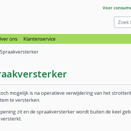
Ga naar subs
Voor consum
raar
Zoek bi
Over ons
Klantenservice
Spraakversterker
raakversterker
ch mogelijk is na operatieve verwijdering van het strotte
tem te versterken.
opening zit en de spraakversterker wordt buiten de keel geb
versterkt.