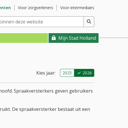
ite
Ga naar subsite
Ga naar subsite
enten
Voor zorgverleners
Voor intermediairs
nnen deze website
(min. 2 tekens)
Mijn Stad Holland
Kies jaar:
2025
2026
nhoofd. Spraakversterkers geven gebruikers
ruikt. De spraakversterker bestaat uit een