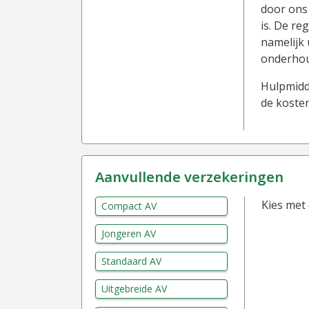
door ons 
is. De re
namelijk 
onderhou
Hulpmidde
de kosten
aanvullende verzekeringen
Kies met
Compact AV
Jongeren AV
Standaard AV
Uitgebreide AV