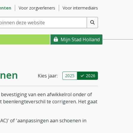
ite
Ga naar subsite
Ga naar subsite
enten
Voor zorgverleners
Voor intermediairs
nnen deze website
(min. 2 tekens)
Mijn Stad Holland
enen
Kies jaar:
2025
2026
 bevestiging van een afwikkelrol onder of
t beenlengteverschil te corrigeren. Het gaat
AC)' of 'aanpassingen aan schoenen in