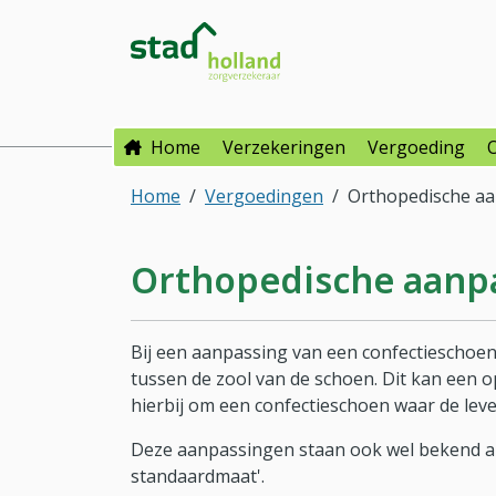
Direct naar hoofdinhoud
Direct naar hoofdmenu
Stad Holland Zorgverzeke
Home
Verzekeringen
Vergoeding
Home
Vergoedingen
Orthopedische aa
Orthopedische aanp
Bij een aanpassing van een confectieschoen
tussen de zool van de schoen. Dit kan een o
hierbij om een confectieschoen waar de lev
Deze aanpassingen staan ook wel bekend al
standaardmaat'.