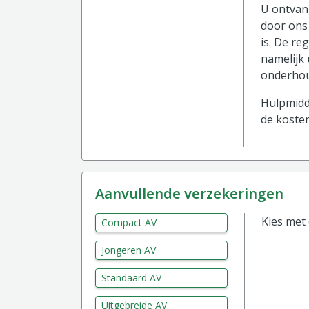
U ontvang
door ons 
is. De re
namelijk 
onderhou
Hulpmidde
de kosten
aanvullende verzekeringen
Kies met
Compact AV
Jongeren AV
Standaard AV
Uitgebreide AV