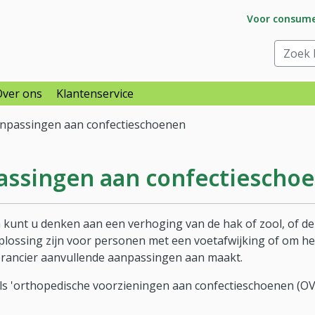
Ga naar subs
Voor consum
raar
Zoek bi
Over ons
Klantenservice
npassingen aan confectieschoenen
assingen aan confectiescho
 kunt u denken aan een verhoging van de hak of zool, of de
plossing zijn voor personen met een voetafwijking of om he
erancier aanvullende aanpassingen aan maakt.
s 'orthopedische voorzieningen aan confectieschoenen (OV