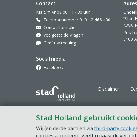
Website footer
Contact
Adre
Ma t/m vr 08.00 - 17.30 uur
Onderl
”Stad 
Telefoonnummer 010 - 2 466 480
K.v.K.
Contactformulier
Postbu
Veelgestelde vragen
3100 
Geef uw mening
Social media
Facebook
Stad Holland Zorgverzekeraar
Disclaimer
Coo
Stad Holland gebruikt cooki
Wij (en derde partijen via
third-party cookie
cookies accepteert, geeft u naast de verpli