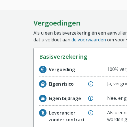
Vergoedingen
Als u een basisverzekering én een aanvullen
dat u voldoet aan
de voorwaarden
om voor 
basisverzekering
Informatie over de vergoeding van de ba
100% verg
Vergoeding
Ja, vergo
Eigen risico
Nee, er g
Eigen bijdrage
Als u een
Leverancier
worden g
zonder contract