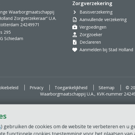
s
Zorgverzekering
inge Waarborgmaatschappij
Basisverzekering
Holland Zorgverzekeraar” U.A.
Aanvullende verzekering
 Rotterdam 24249971
Vergoedingen
s 295
Zorgzoeker
AG Schiedam
Declareren
Aanmelden bij Stad Holland
kiebeleid
Privacy
Toegankelijkheid
Sitemap
© 20
Waarborgmaatschappij U.A., KVK-nummer 2424
es
s
) gebruiken de cookies om de website te verbeteren en u ger
chte functionele cookies toestemming voor het plaatsen van a